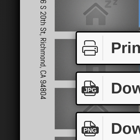
Prin
Dow
JPG
Dow
PNG