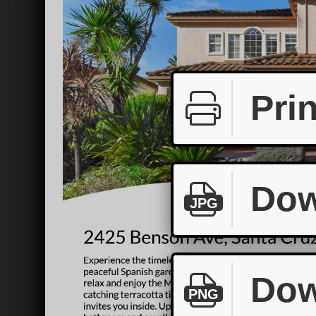
Prin
Dow
JPG
Dow
PNG