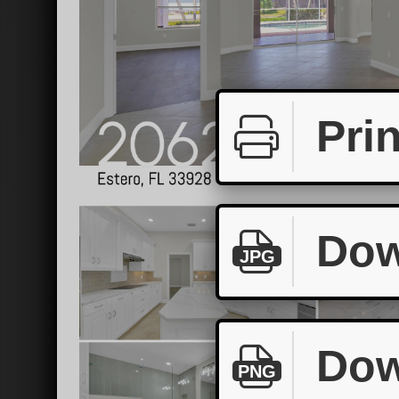
Prin
Dow
JPG
Dow
PNG