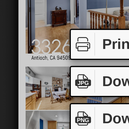
Prin
Dow
JPG
Dow
PNG