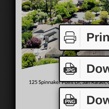
Prin
Dow
JPG
Dow
PNG