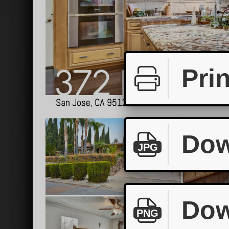
Prin
Dow
JPG
Dow
PNG