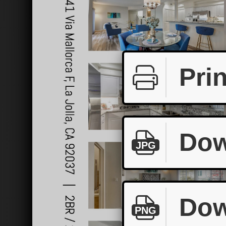
Prin
Dow
JPG
Dow
PNG